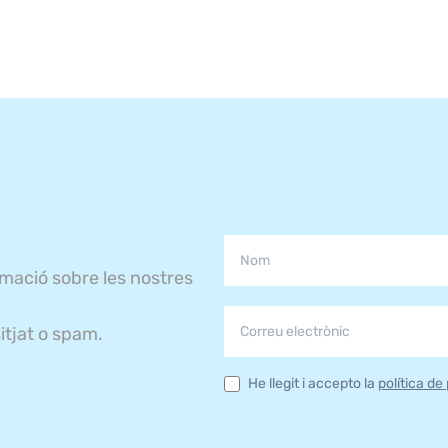
rmació sobre les nostres
itjat o spam.
He llegit i accepto la
política de