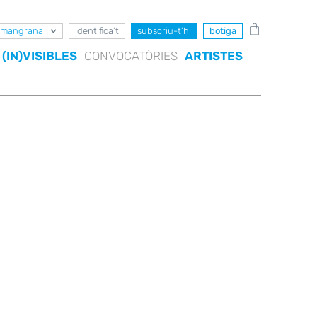
mangrana
identifica’t
subscriu-t’hi
botiga
(IN)VISIBLES
CONVOCATÒRIES
ARTISTES