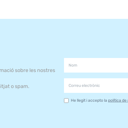
rmació sobre les nostres
itjat o spam.
He llegit i accepto la
política de