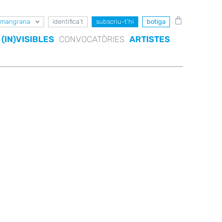
mangrana
identifica’t
subscriu-t’hi
botiga
(IN)VISIBLES
CONVOCATÒRIES
ARTISTES