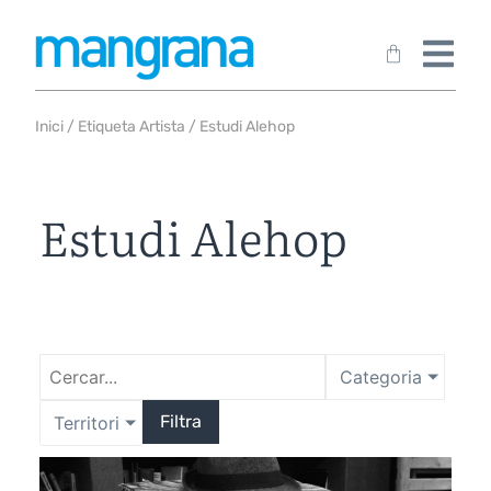
Inici
/ Etiqueta Artista / Estudi Alehop
Estudi Alehop
Categoria
Filtra
Territori