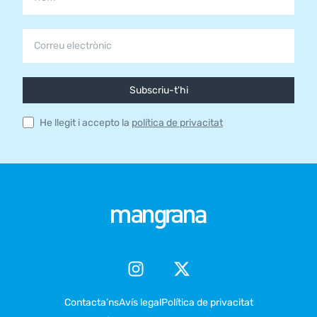
Subscriu-t'hi
He llegit i accepto la
política de privacitat
Contacta’ns
Avís legal
Política de privacitat