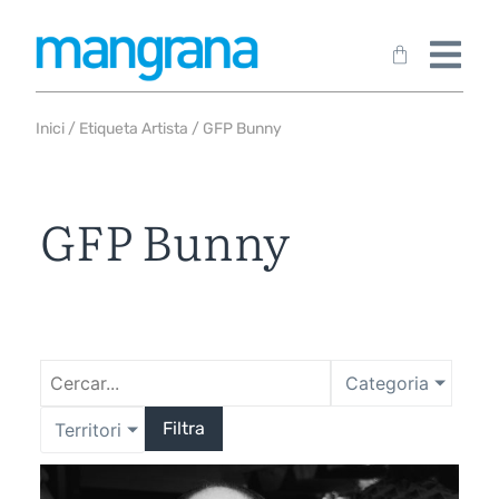
Inici
/ Etiqueta Artista / GFP Bunny
GFP Bunny
Categoria
Filtra
Territori