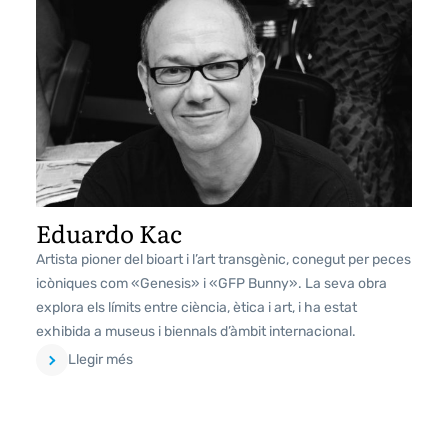
Eduardo Kac
Artista pioner del bioart i l’art transgènic, conegut per peces
icòniques com «Genesis» i «GFP Bunny». La seva obra
explora els límits entre ciència, ètica i art, i ha estat
exhibida a museus i biennals d’àmbit internacional.
Llegir més