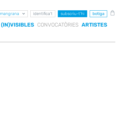
mangrana
identifica’t
subscriu-t’hi
botiga
(IN)VISIBLES
CONVOCATÒRIES
ARTISTES