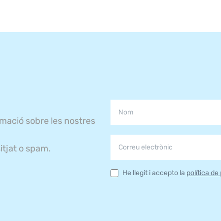
rmació sobre les nostres
itjat o spam.
He llegit i accepto la
política de