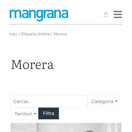
Inici
/ Etiqueta Artista / Morera
Morera
Categoria
Filtra
Territori