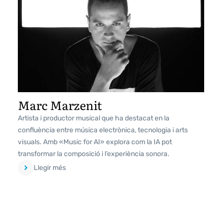
Marc Marzenit
Artista i productor musical que ha destacat en la
confluència entre música electrònica, tecnologia i arts
visuals. Amb «Music for AI» explora com la IA pot
transformar la composició i l’experiència sonora.
Llegir més