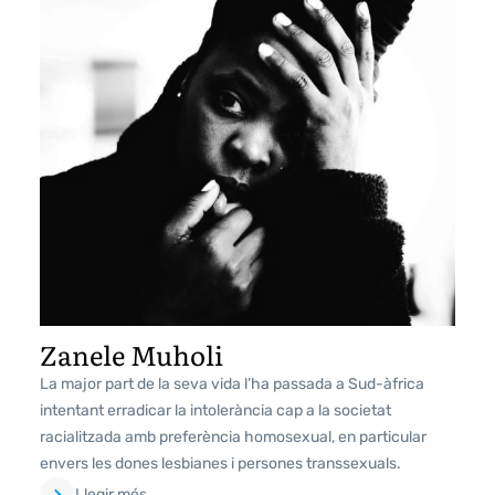
Zanele Muholi
La major part de la seva vida l’ha passada a Sud-àfrica
intentant erradicar la intolerància cap a la societat
racialitzada amb preferència homosexual, en particular
envers les dones lesbianes i persones transsexuals.
Llegir més