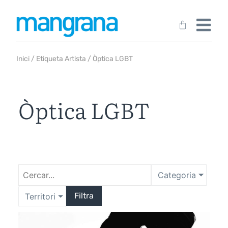
Inici
/ Etiqueta Artista / Òptica LGBT
Òptica LGBT
Categoria
Filtra
Territori