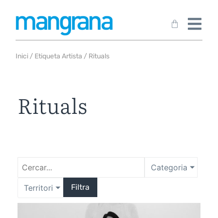
Inici
/ Etiqueta Artista / Rituals
Rituals
Categoria
Filtra
Territori