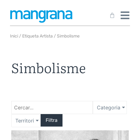
Inici
/ Etiqueta Artista / Simbolisme
Simbolisme
Categoria
Filtra
Territori