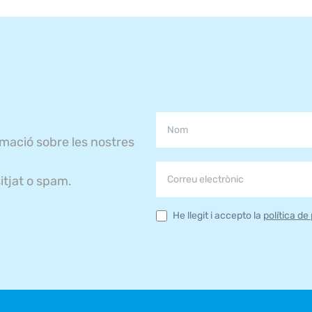
rmació sobre les nostres
itjat o spam.
He llegit i accepto la
política de