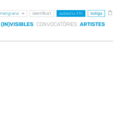
mangrana
identifica’t
subscriu-t’hi
botiga
(IN)VISIBLES
CONVOCATÒRIES
ARTISTES