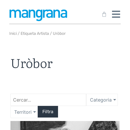
Inici
/ Etiqueta Artista / Uròbor
Uròbor
Categoria
Filtra
Territori