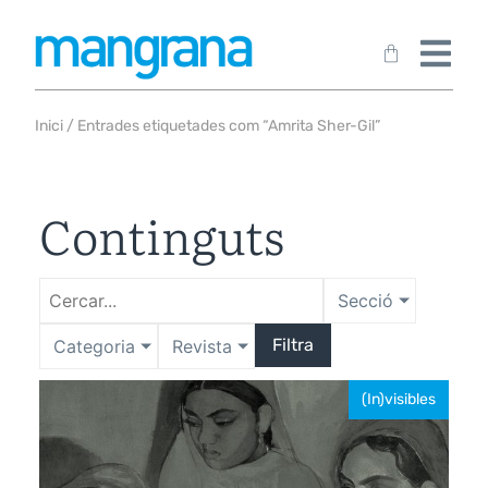
Inici
/ Entrades etiquetades com “Amrita Sher-Gil”
Continguts
Secció
Filtra
Categoria
Revista
(In)visibles