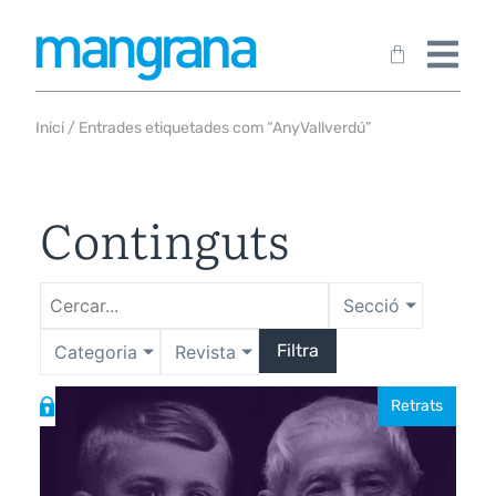
Inici
/ Entrades etiquetades com “AnyVallverdú”
Continguts
Secció
Filtra
Categoria
Revista
Retrats