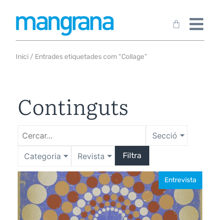
Inici
/ Entrades etiquetades com “Collage”
Continguts
Secció
Filtra
Categoria
Revista
Entrevista