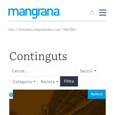
Inici
/ Entrades etiquetades com “MACBA”
Continguts
Secció
Filtra
Categoria
Revista
Relleus