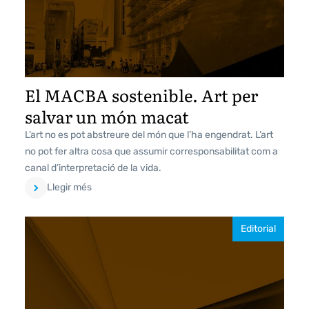
El MACBA sostenible. Art per
salvar un món macat
L’art no es pot abstreure del món que l’ha engendrat. L’art
no pot fer altra cosa que assumir corresponsabilitat com a
canal d’interpretació de la vida.
Llegir més
Editorial