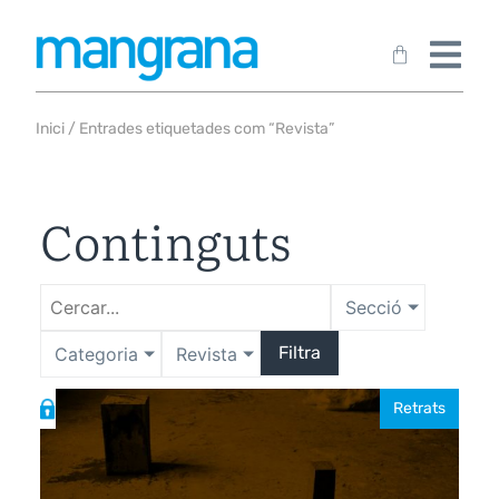
Inici
/ Entrades etiquetades com “Revista”
Continguts
Secció
Filtra
Categoria
Revista
Retrats