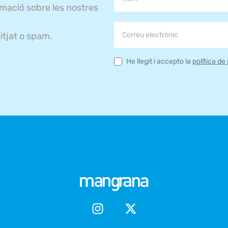
rmació sobre les nostres
itjat o spam.
He llegit i accepto la
política de