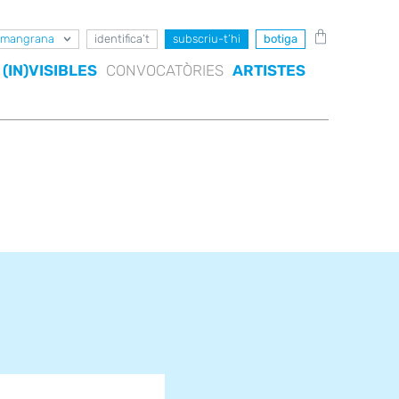
mangrana
identifica’t
subscriu-t’hi
botiga
(IN)VISIBLES
CONVOCATÒRIES
ARTISTES