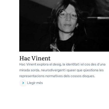
Hac Vinent
Hac Vinent explora el desig, la identitat i el cos des d’una
mirada sorda, neurodivergent i queer que qüestiona les
representacions normatives dels cossos disques.
Llegir més