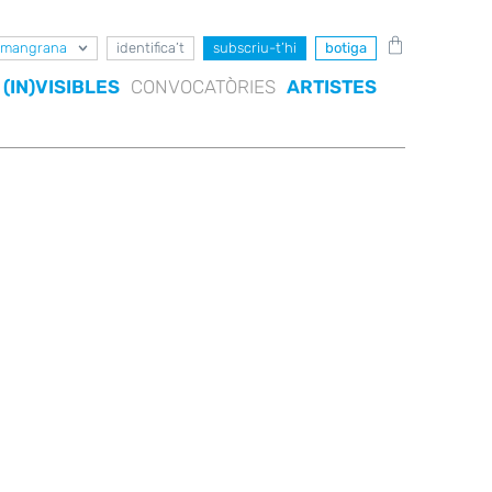
mangrana
identifica’t
subscriu-t’hi
botiga
(IN)VISIBLES
CONVOCATÒRIES
ARTISTES