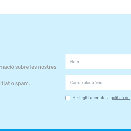
rmació sobre les nostres
itjat o spam.
He llegit i accepto la
política de