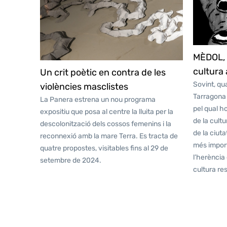
MÈDOL, 
cultura
Un crit poètic en contra de les
Sovint, qu
violències masclistes
Tarragona 
La Panera estrena un nou programa
pel qual ho
expositiu que posa al centre la lluita per la
de la cultu
descolonització dels cossos femenins i la
de la ciuta
reconnexió amb la mare Terra. Es tracta de
més import
quatre propostes, visitables fins al 29 de
l’herència
setembre de 2024.
cultura res