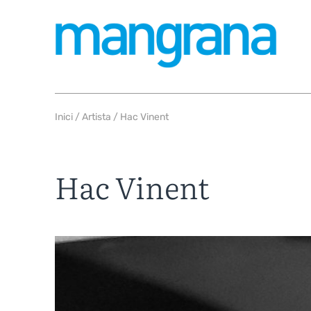
Inici
/
Artista
/ Hac Vinent
Hac Vinent