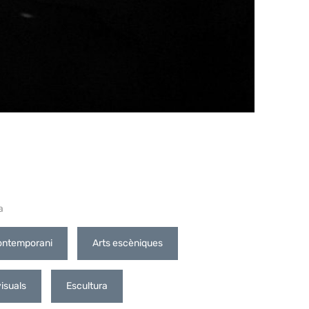
a
ontemporani
Arts escèniques
visuals
Escultura