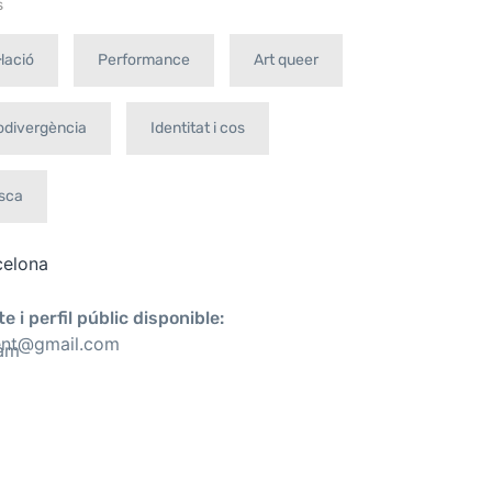
s
·lació
Performance
Art queer
odivergència
Identitat i cos
isca
celona
e i perfil públic disponible:
ent@gmail.com
ram