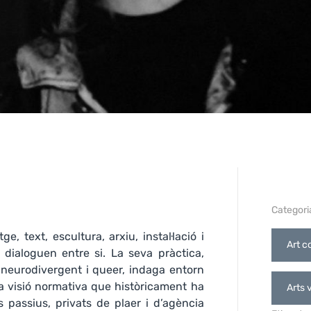
Categori
 text, escultura, arxiu, instal·lació i
Art c
ialoguen entre si. La seva pràctica,
 neurodivergent i queer, indaga entorn
r la visió normativa que històricament ha
Arts 
 passius, privats de plaer i d’agència