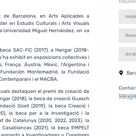
Etiquete
at de Barcelona, en Arts Aplicades a
Instal
ster en Estudis Culturals i Arts Visuals
 la Universidad Miguel Hernández, on va
Neur
a beca SAC-FiC (2017), a Hangar (2018–
Art d
ha exhibit en exposicions col·lectives i
 França, Àustria, Mèxic, l’Argentina i
a Fundación Montemadrid, la Fundació
Bar
 Contemporani i el MACBA.
Contact
quals destaquen el premi de creació de
hacvin
Instag
angar (2018), la beca de creació Guasch
ndació Güell (2019), la beca Creació i
), la beca per a la Investigació i la
tat de Catalunya (2020, 2022, 2023), la
l Casablancas (2021), la beca EMPELT
 Leonardo a Investigadores y Creadores