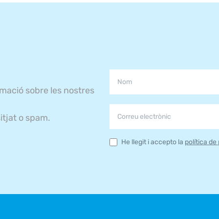
rmació sobre les nostres
itjat o spam.
He llegit i accepto la
política de