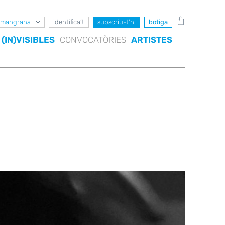
mangrana
identifica’t
subscriu-t’hi
botiga
(IN)VISIBLES
CONVOCATÒRIES
ARTISTES