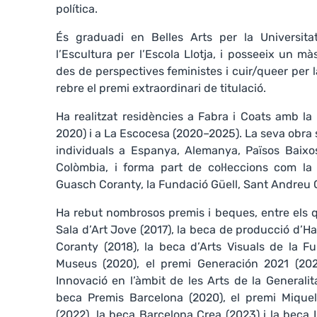
política.
És graduadi en Belles Arts per la Universit
l’Escultura per l’Escola Llotja, i posseeix un mà
des de perspectives feministes i cuir/queer per
rebre el premi extraordinari de titulació.
Ha realitzat residències a Fabra i Coats amb l
2020) i a La Escocesa (2020–2025). La seva obra s’
individuals a Espanya, Alemanya, Països Baixos,
Colòmbia, i forma part de col·leccions com l
Guasch Coranty, la Fundació Güell, Sant Andreu
Ha rebut nombrosos premis i beques, entre els 
Sala d’Art Jove (2017), la beca de producció d’H
Coranty (2018), la beca d’Arts Visuals de la Fu
Museus (2020), el premi Generación 2021 (2020
Innovació en l’àmbit de les Arts de la Generali
beca Premis Barcelona (2020), el premi Mique
(2022), la beca Barcelona Crea (2023) i la beca