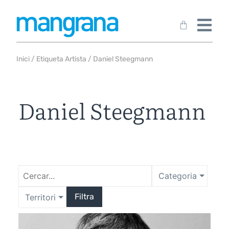
Inici
/ Etiqueta Artista / Daniel Steegmann
Daniel Steegmann
Categoria
Filtra
Territori