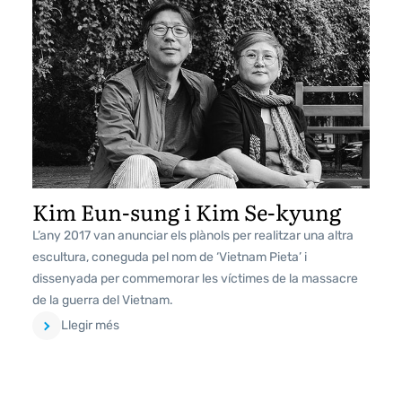
Kim Eun-sung i Kim Se-kyung
L’any 2017 van anunciar els plànols per realitzar una altra
escultura, coneguda pel nom de ‘Vietnam Pieta’ i
dissenyada per commemorar les víctimes de la massacre
de la guerra del Vietnam.
Llegir més