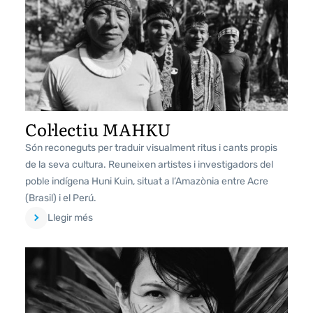
Col·lectiu MAHKU
Són reconeguts per traduir visualment ritus i cants propis
de la seva cultura. Reuneixen artistes i investigadors del
poble indígena Huni Kuin, situat a l’Amazònia entre Acre
(Brasil) i el Perú.
Llegir més