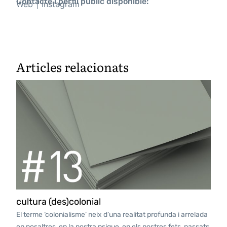
Contacte i perfil públic disponible:
Web
Instagram
Articles relacionats
cultura (des)colonial
El terme ‘colonialisme’ neix d’una realitat profunda i arrelada
en nosaltres, en la nostra psique, en els nostres fets, passats