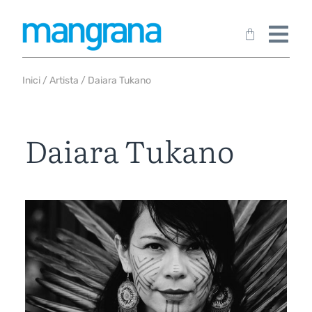
Inici
/
Artista
/ Daiara Tukano
Daiara Tukano