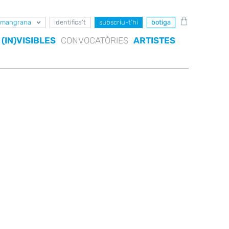
mangrana
identifica’t
subscriu-t’hi
botiga
(IN)VISIBLES
CONVOCATÒRIES
ARTISTES