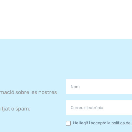
rmació sobre les nostres
itjat o spam.
He llegit i accepto la
política de