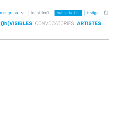
mangrana
identifica’t
subscriu-t’hi
botiga
(IN)VISIBLES
CONVOCATÒRIES
ARTISTES