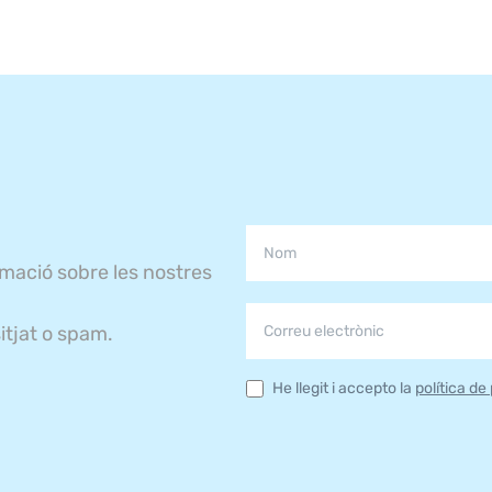
rmació sobre les nostres
itjat o spam.
He llegit i accepto la
política de