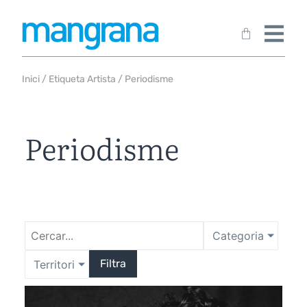
Inici
/ Etiqueta Artista / Periodisme
Periodisme
Categoria
Filtra
Territori