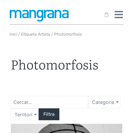
Inici
/ Etiqueta Artista / Photomorfosis
Photomorfosis
Categoria
Filtra
Territori