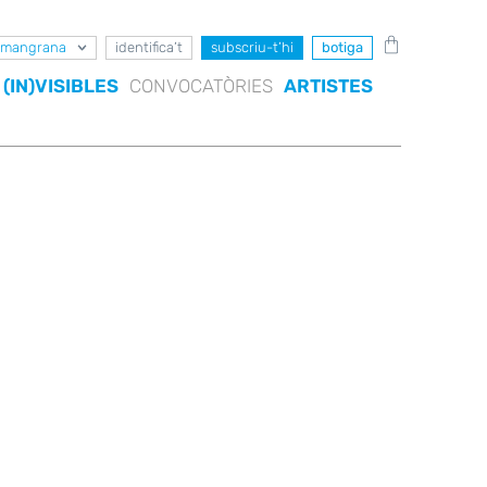
mangrana
identifica’t
subscriu-t’hi
botiga
(IN)VISIBLES
CONVOCATÒRIES
ARTISTES