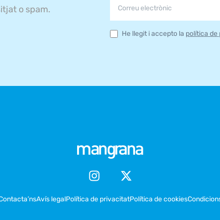
itjat o spam.
He llegit i accepto la
política de
Contacta’ns
Avís legal
Política de privacitat
Política de cookies
Condicion