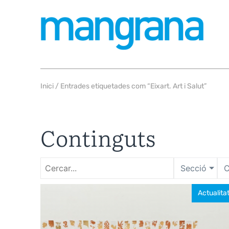
Inici
/ Entrades etiquetades com “Eixart. Art i Salut”
Continguts
Secció
C
Actualita