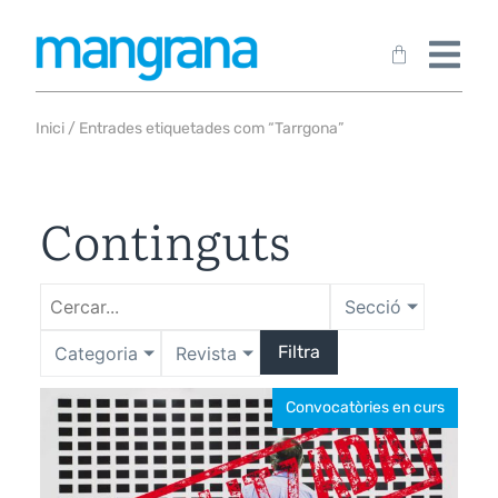
Inici
/ Entrades etiquetades com “Tarrgona”
Continguts
Secció
Filtra
Categoria
Revista
Convocatòries en curs