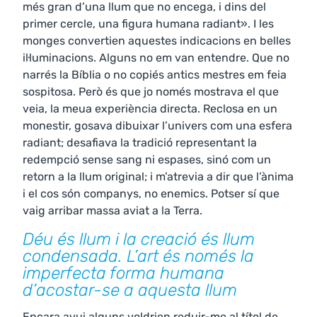
més gran d’una llum que no encega, i dins del
primer cercle, una figura humana radiant». I les
monges convertien aquestes indicacions en belles
il·luminacions. Alguns no em van entendre. Que no
narrés la Bíblia o no copiés antics mestres em feia
sospitosa. Però és que jo només mostrava el que
veia, la meua experiència directa. Reclosa en un
monestir, gosava dibuixar l’univers com una esfera
radiant; desafiava la tradició representant la
redempció sense sang ni espases, sinó com un
retorn a la llum original; i m’atrevia a dir que l’ànima
i el cos són companys, no enemics. Potser sí que
vaig arribar massa aviat a la Terra.
Déu és llum i la creació és llum
condensada. L’art és només la
imperfecta forma humana
d’acostar-se a aquesta llum
Encara avui alguns voldrien reduir-me al títol de