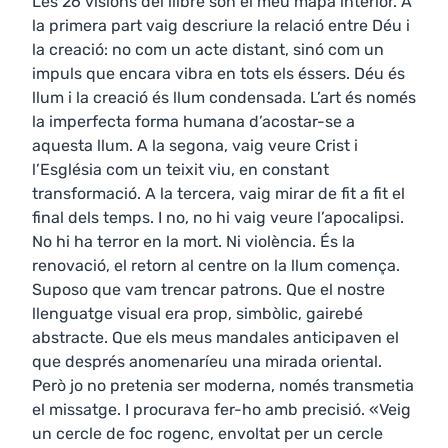
Les 26 visions del llibre són el meu mapa interior. A
la primera part vaig descriure la relació entre Déu i
la creació: no com un acte distant, sinó com un
impuls que encara vibra en tots els éssers. Déu és
llum i la creació és llum condensada. L’art és només
la imperfecta forma humana d’acostar-se a
aquesta llum. A la segona, vaig veure Crist i
l’Església com un teixit viu, en constant
transformació. A la tercera, vaig mirar de fit a fit el
final dels temps. I no, no hi vaig veure l’apocalipsi.
No hi ha terror en la mort. Ni violència. És la
renovació, el retorn al centre on la llum comença.
Suposo que vam trencar patrons. Que el nostre
llenguatge visual era prop, simbòlic, gairebé
abstracte. Que els meus mandales anticipaven el
que després anomenaríeu una mirada oriental.
Però jo no pretenia ser moderna, només transmetia
el missatge. I procurava fer-ho amb precisió. «Veig
un cercle de foc rogenc, envoltat per un cercle