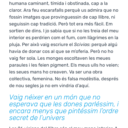
humana caminant, tímida i obstinada, cap a la
claror. Ara feu escarafalls perquè us admira que no
fossin imatges que provinguessin de cap llibre, ni
seguissin cap tradició. Però tot era més fàcil. Em
sortien de dins. I jo sabia que si no les treia del meu
interior es perdrien com el fum, com llàgrimes en la
pluja. Per això vaig escriure el
Scivias
: perquè algú
havia de donar cos al que se m’oferia. Però no ho
vaig fer sola. Les monges escoltaven les meues
paraules i les feien pigment. Els meus ulls ho veien;
les seues mans ho creaven. Va ser una obra
col·lectiva, femenina. No és falsa modèstia, després
de nou segles ja no em vindria d’aquí.
Vaig néixer en un món que no
esperava que les dones parléssim, i
encara menys que pintéssim l’ordre
secret de l’univers