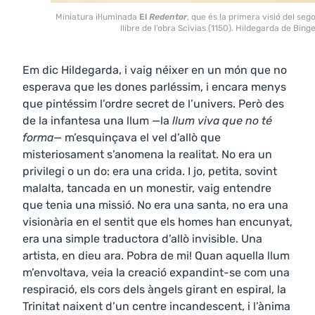
Miniatura il·luminada
El
Redentor
, que és la primera visió del seg
llibre de l’obra Scivias (1150). Hildegarda de Bing
Em dic Hildegarda, i vaig néixer en un món que no
esperava que les dones parléssim, i encara menys
que pintéssim l’ordre secret de l’univers. Però des
de la infantesa una llum —la
llum viva que no té
forma
— m’esquinçava el vel d’allò que
misteriosament s’anomena la realitat. No era un
privilegi o un do: era una crida. I jo, petita, sovint
malalta, tancada en un monestir, vaig entendre
que tenia una missió. No era una santa, no era una
visionària en el sentit que els homes han encunyat,
era una simple traductora d’allò invisible. Una
artista, en dieu ara. Pobra de mi! Quan aquella llum
m’envoltava, veia la creació expandint-se com una
respiració, els cors dels àngels girant en espiral, la
Trinitat naixent d’un centre incandescent, i l’ànima