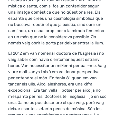
mística o santa, com si fos un contenidor segur,
una imatge domèstica que no qüestiona res. Els
espanta que creés una cosmologia simbòlica que
no buscava repetir el que ja existia, sinó obrir un
camí nou, un espai propi per a la mirada femenina
en un món que no la considerava possible. Jo
només vaig obrir la porta per deixar entrar la llum.
El 2012 em van nomenar doctora de l’Església i no
vaig saber com havia d’entomar aquest estrany
honor. Van necessitar un mil·lenni per pair-me. Vaig
viure molts anys i això em va donar perspectiva
per entendre el món. En tenia 81 quan em van
tancar els ulls. Això, aleshores, era una xifra
excepcional. Era tan vella! I potser per això ja no
m’espanto per res. Doctores té l’Església. I jo en soc
una. Ja no us puc descriure el que veig, però vaig
deixar escrites setanta peces de música. Són les
meues visions engabiades en pentagrames. No