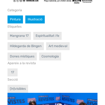
Categoria
Pintura
Il·lustració
Etiquetes
Mangrana 17
Espiritualitat i fe
Hildegarda de Bingen
Art medieval
Dones místiques
Cosmologia
Apareix a la revista
17
Secció
(In)visibles