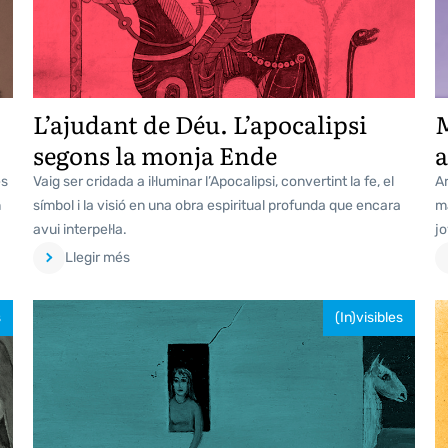
L’ajudant de Déu. L’apocalipsi
M
segons la monja Ende
es
Vaig ser cridada a il·luminar l’Apocalipsi, convertint la fe, el
Ar
n
símbol i la visió en una obra espiritual profunda que encara
ma
avui interpel·la.
jo
Llegir més
s
(In)visibles