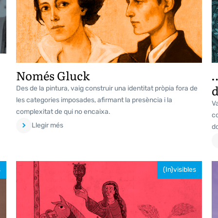
Només Gluck
…
d
Des de la pintura, vaig construir una identitat pròpia fora de
les categories imposades, afirmant la presència i la
Va
complexitat de qui no encaixa.
co
Llegir més
d
s
(In)visibles