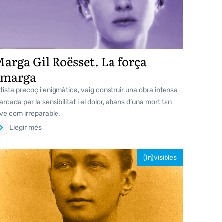
arga Gil Roësset. La força
amarga
tista precoç i enigmàtica, vaig construir una obra intensa
rcada per la sensibilitat i el dolor, abans d’una mort tan
ve com irreparable.
Llegir més
(In)visibles