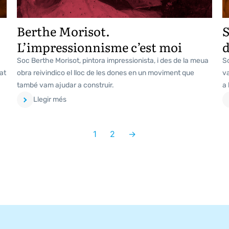
Berthe Morisot.
S
L’impressionnisme c’est moi
d
Soc Berthe Morisot, pintora impressionista, i des de la meua
S
at
obra reivindico el lloc de les dones en un moviment que
va
també vam ajudar a construir.
a 
Llegir més
1
2
→