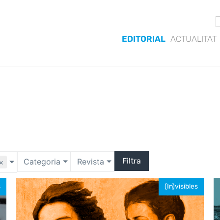
EDITORIAL
ACTUALITAT
Filtra
Categoria
Revista
×
s
(In)visibles