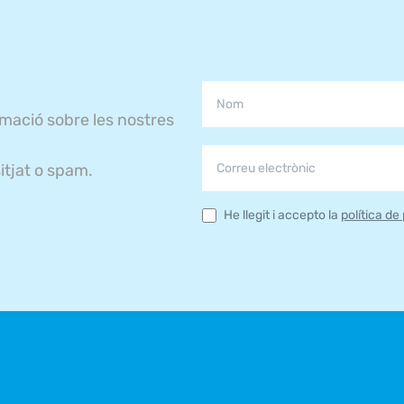
rmació sobre les nostres
itjat o spam.
He llegit i accepto la
política de