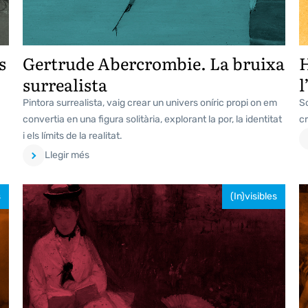
s
Gertrude Abercrombie. La bruixa
H
surrealista
l
Pintora surrealista, vaig crear un univers oníric propi on em
So
convertia en una figura solitària, explorant la por, la identitat
c
i els límits de la realitat.
Llegir més
s
(In)visibles