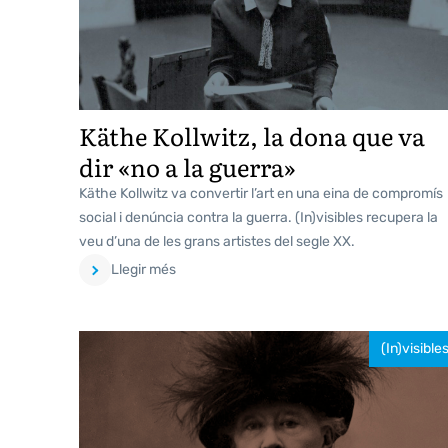
Käthe Kollwitz, la dona que va
dir «no a la guerra»
Käthe Kollwitz va convertir l’art en una eina de compromís
social i denúncia contra la guerra. (In)visibles recupera la
veu d’una de les grans artistes del segle XX.
Llegir més
(In)visible