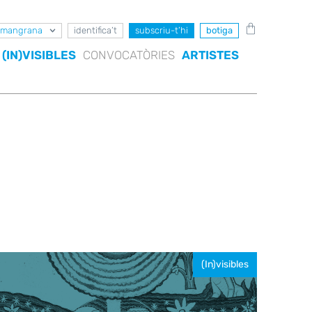
mangrana
identifica’t
subscriu-t’hi
botiga
(IN)VISIBLES
CONVOCATÒRIES
ARTISTES
(In)visibles