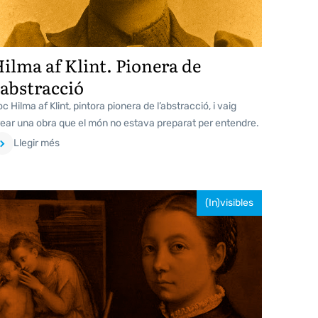
ilma af Klint. Pionera de
’abstracció
c Hilma af Klint, pintora pionera de l’abstracció, i vaig
rear una obra que el món no estava preparat per entendre.
Llegir més
(In)visibles