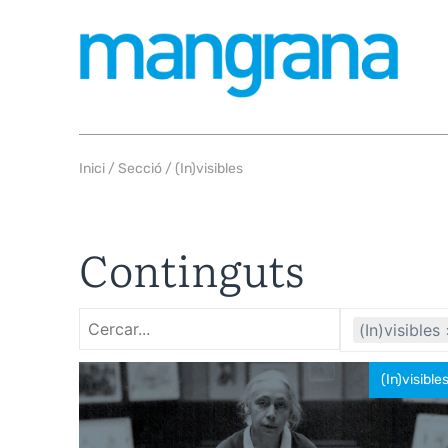
Inici
/ Secció / (In)visibles
Continguts
(In)visibles
(In)visible