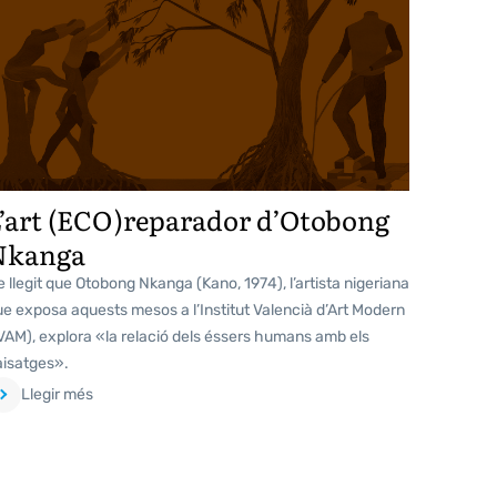
’art (ECO)reparador d’Otobong
Nkanga
 llegit que Otobong Nkanga (Kano, 1974), l’artista nigeriana
e exposa aquests mesos a l’Institut Valencià d’Art Modern
VAM), explora «la relació dels éssers humans amb els
aisatges».
Llegir més