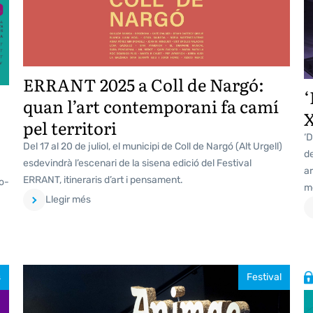
ERRANT 2025 a Coll de Nargó:
‘
quan l’art contemporani fa camí
pel territori
‘D
Del 17 al 20 de juliol, el municipi de Coll de Nargó (Alt Urgell)
de
esdevindrà l’escenari de la sisena edició del Festival
ar
ERRANT, itineraris d’art i pensament.
co-
me
Llegir més
s
Festival