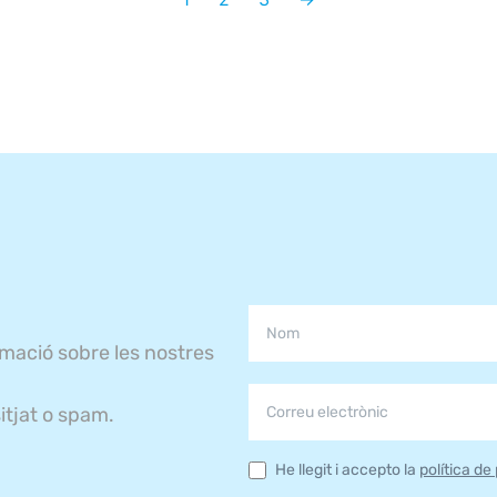
rmació sobre les nostres
itjat o spam.
He llegit i accepto la
política de