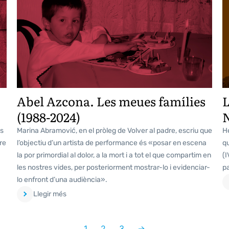
Abel Azcona. Les meues famílies
L
(1988-2024)
cs
Marina Abramović, en el pròleg de Volver al padre, escriu que
He
re
l’objectiu d’un artista de performance és «posar en escena
qu
la por primordial al dolor, a la mort i a tot el que compartim en
(I
les nostres vides, per posteriorment mostrar-lo i evidenciar-
p
lo enfront d’una audiència».
Llegir més
1
2
3
→