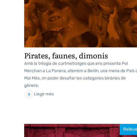
Pirates, faunes, dimonis
Amb la trilogia de curtmetratges que ens presenta Pol
Merchan a La Panera, aterrem a Berlín, una mena de País 
Mai Més, on poder desafiar les categories binàries de
gènere.
Llegir més
Relleu