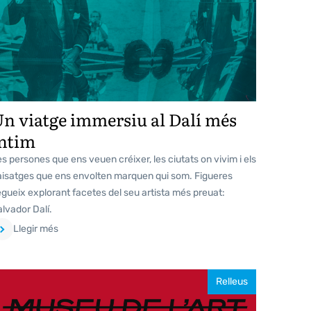
n viatge immersiu al Dalí més
ntim
s persones que ens veuen créixer, les ciutats on vivim i els
aisatges que ens envolten marquen qui som. Figueres
gueix explorant facetes del seu artista més preuat:
lvador Dalí.
Llegir més
Relleus