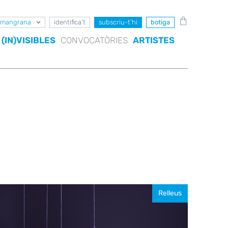
mangrana
identifica’t
subscriu-t’hi
botiga
(IN)VISIBLES
CONVOCATÒRIES
ARTISTES
Relleus