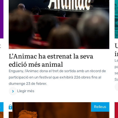
t
U
í
L’Animac ha estrenat la seva
Le
edició més animal
p
Enguany, l’Animac dona el tret de sortida amb un rècord de
se
participació en un festival que exhibirà 226 obres fins al
Sa
diumenge 23 de febrer.
Llegir més
s
Relleus