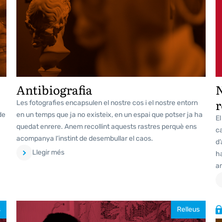
Antibiografia
N
r
Les fotografies encapsulen el nostre cos i el nostre entorn
de
en un temps que ja no existeix, en un espai que potser ja ha
El
quedat enrere. Anem recollint aquests rastres perquè ens
ca
acompanya l’instint de desembullar el caos.
d’
Llegir més
h
am
s
Relleus