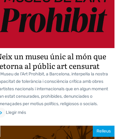
eix un museu únic al món que
etorna al públic art censurat
 Museu de l’Art Prohibit, a Barcelona, interpel·la la nostra
pacitat de tolerància i consciència crítica amb obres
artistes nacionals i internacionals que en algun moment
an estat censurades, prohibides, denunciades o
enaçades per motius polítics, religiosos o socials.
Llegir més
Relleus