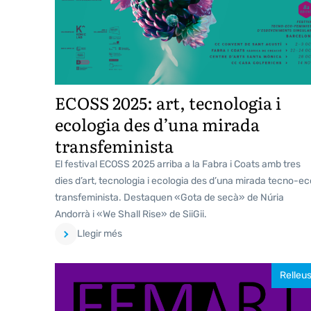
ECOSS 2025: art, tecnologia i
ecologia des d’una mirada
transfeminista
El festival ECOSS 2025 arriba a la Fabra i Coats amb tres
dies d’art, tecnologia i ecologia des d’una mirada tecno-e
transfeminista. Destaquen «Gota de secà» de Núria
Andorrà i «We Shall Rise» de SiiGii.
Llegir més
Relleu