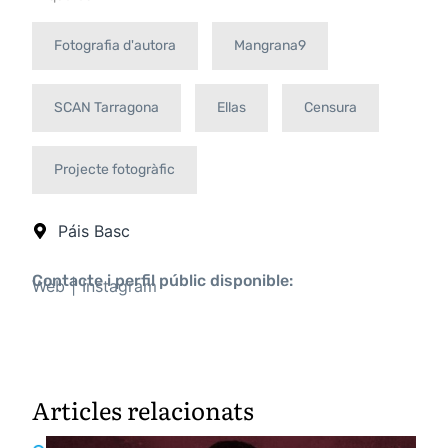
Fotografia d'autora
Mangrana9
SCAN Tarragona
Ellas
Censura
Projecte fotogràfic
Páis Basc
Contacte i perfil públic disponible:
Web
Instagram
Articles relacionats