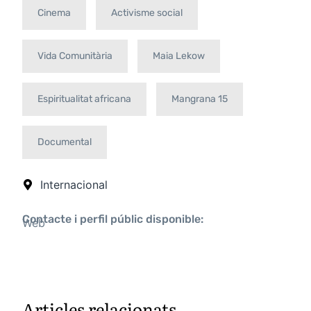
Cinema
Activisme social
Vida Comunitària
Maia Lekow
Espiritualitat africana
Mangrana 15
Documental
Internacional
Contacte i perfil públic disponible:
Web
Articles relacionats