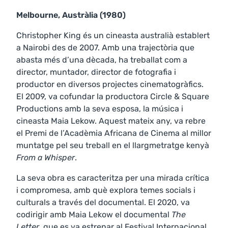
Melbourne, Austràlia (1980)
Christopher King és un cineasta australià establert
a Nairobi des de 2007. Amb una trajectòria que
abasta més d’una dècada, ha treballat com a
director, muntador, director de fotografia i
productor en diversos projectes cinematogràfics.
El 2009, va cofundar la productora Circle & Square
Productions amb la seva esposa, la música i
cineasta Maia Lekow. Aquest mateix any, va rebre
el Premi de l’Acadèmia Africana de Cinema al millor
muntatge pel seu treball en el llargmetratge kenyà
From a Whisper
.
La seva obra es caracteritza per una mirada crítica
i compromesa, amb què explora temes socials i
culturals a través del documental. El 2020, va
codirigir amb Maia Lekow el documental
The
Letter
, que es va estrenar al Festival Internacional