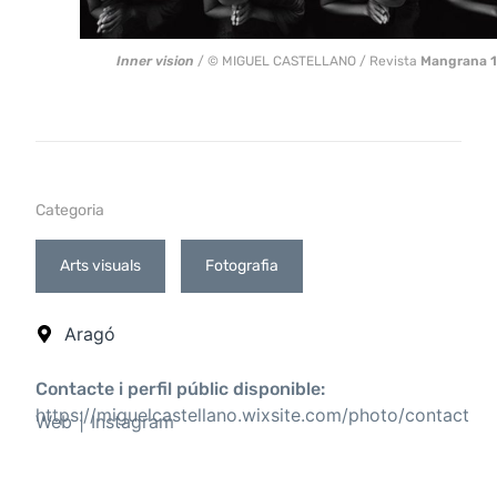
Inner vision
/ © MIGUEL CASTELLANO / Revista
Mangrana 
Categoria
Arts visuals
Fotografia
Aragó
Contacte i perfil públic disponible:
https://miguelcastellano.wixsite.com/photo/contact
Web
Instagram