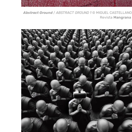
Abstract Ground
/
ABSTRACT GROUND 1
© MIGUEL CASTELLANO
Revista
Mangrana