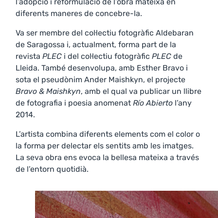
l’adopció i reformulació de l’obra mateixa en
diferents maneres de concebre-la.
Va ser membre del col·lectiu fotogràfic Aldebaran
de Saragossa i, actualment, forma part de la
revista
PLEC
i del col·lectiu fotogràfic
PLEC
de
Lleida. També desenvolupa, amb Esther Bravo i
sota el pseudònim Ander Maishkyn, el projecte
Bravo & Maishkyn
, amb el qual va publicar un llibre
de fotografia i poesia anomenat
Río Abierto
l’any
2014.
L’artista combina diferents elements com el color o
la forma per delectar els sentits amb les imatges.
La seva obra ens evoca la bellesa mateixa a través
de l’entorn quotidià.