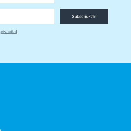
Subscriu-t'hi
 privacitat
s