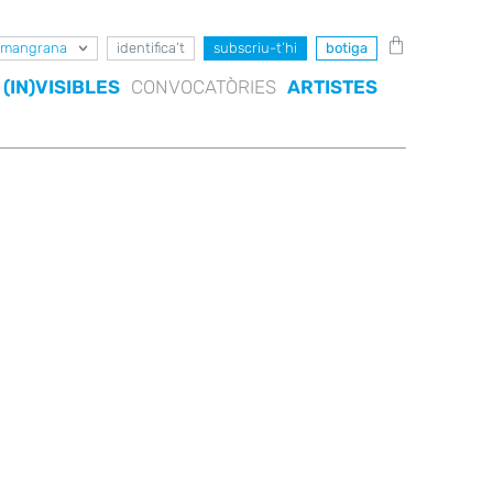
mangrana
identifica’t
subscriu-t’hi
botiga
(IN)VISIBLES
CONVOCATÒRIES
ARTISTES