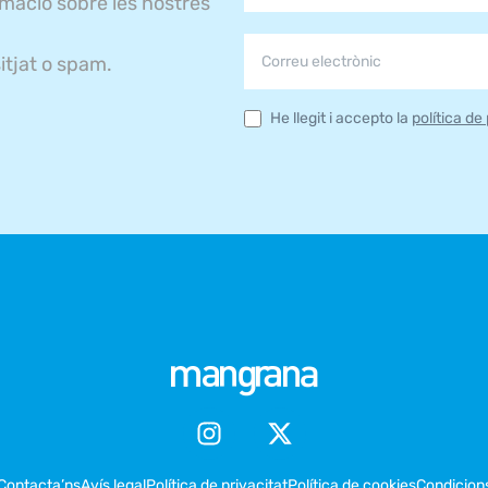
rmació sobre les nostres
itjat o spam.
He llegit i accepto la
política de
Contacta’ns
Avís legal
Política de privacitat
Política de cookies
Condicion