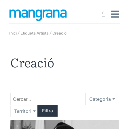
Inici
/ Etiqueta Artista / Creació
Creació
Categoria
Filtra
Territori