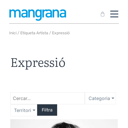
Inici
/ Etiqueta Artista / Expressió
Expressió
Categoria
Filtra
Territori