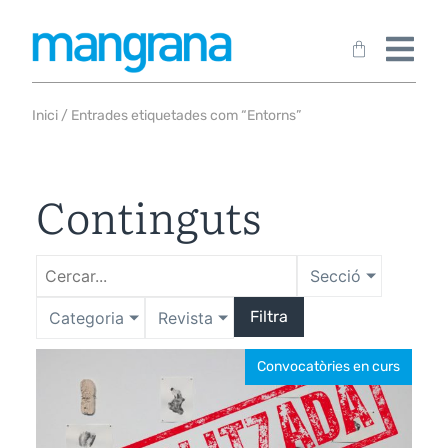
Inici
/ Entrades etiquetades com “Entorns”
Continguts
Secció
Filtra
Categoria
Revista
Convocatòries en curs