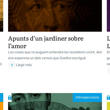
Apunts d’un jardiner sobre
L
l’amor
Les coses que no puguem entendre les resoldrem vivint. Així
E
ens esperona un dels versos que Goethe escrigué.
ga
ió
se
Llegir més
s
Introspeccions