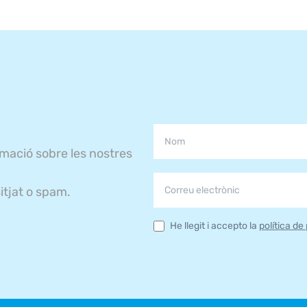
rmació sobre les nostres
itjat o spam.
He llegit i accepto la
política de