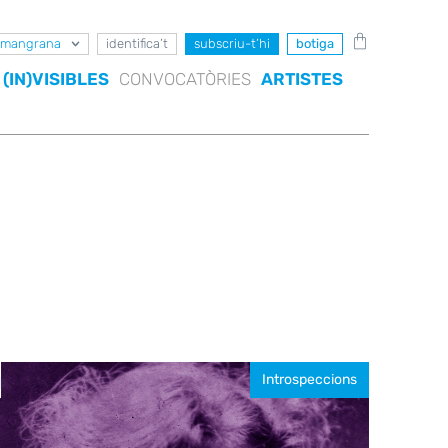
mangrana
identifica’t
subscriu-t’hi
botiga
(IN)VISIBLES
CONVOCATÒRIES
ARTISTES
Introspeccions