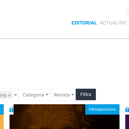
EDITORIAL
ACTUALITAT
Filtra
Categoria
Revista
ons
×
s
Introspeccions