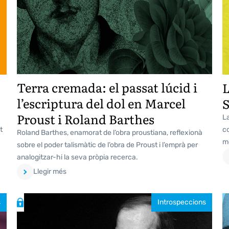
Terra cremada: el passat lúcid i
l’escriptura del dol en Marcel
Proust i Roland Barthes
La
t
co
Roland Barthes, enamorat de l’obra proustiana, reflexionà
mé
sobre el poder talismàtic de l’obra de Proust i l’emprà per
analogitzar-hi la seva pròpia recerca.
Llegir més
s
Introspeccions