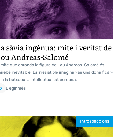
a sàvia ingènua: mite i veritat de
Lou Andreas-Salomé
l mite que enronda la figura de Lou Andreas-Salomé és
irebé inevitable. És irresistible imaginar-se una dona ficar-
 a la butxaca la intel·lectualitat europea.
Llegir més
Introspeccions