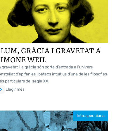
LLUM, GRÀCIA I GRAVETAT A
SIMONE WEIL
 gravetat i la gràcia són porta d’entrada a l’univers
nstel·lat d’epifanies i batecs intuïtius d’una de les filosofies
s particulars del segle XX.
Llegir més
Introspeccions