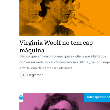
Virginia Woolf no tem cap
màquina
D’ençà que em van informar que existia la possibilitat de
conversar amb un xat d’intel·ligència artificial, he joguineja
amb la idea de cercar-li’n els límits…
Llegir més
Introspeccion