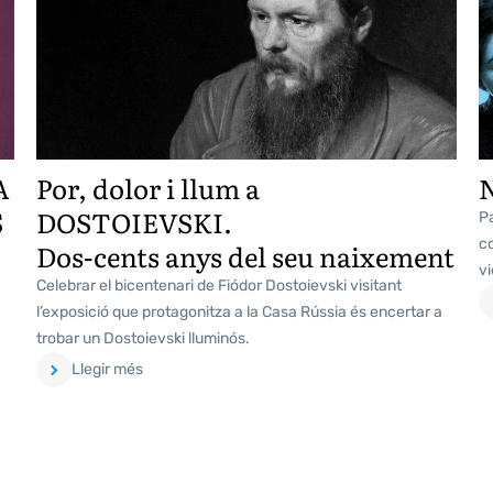
A
Por, dolor i llum a
S
DOSTOIEVSKI.
Pa
co
Dos-cents anys del seu naixement
vi
Celebrar el bicentenari de Fiódor Dostoievski visitant
l’exposició que protagonitza a la Casa Rússia és encertar a
trobar un Dostoievski lluminós.
Llegir més