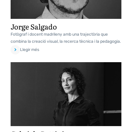
Jorge Salgado
Fotògraf i docent madrileny amb una trajectòria que
combina la creació visual, la recerca tècnica i la pedagogia.
Llegir més