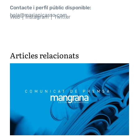
Contacte i perfil públic disponible:
hola@mariapicasso.com
Web
Instagram
Twitter
Articles relacionats