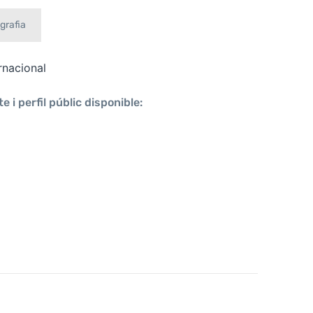
grafia
rnacional
e i perfil públic disponible: