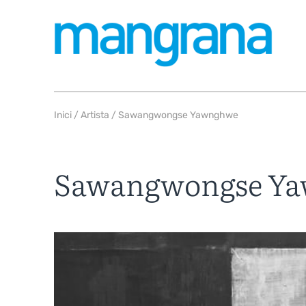
Inici
/
Artista
/ Sawangwongse Yawnghwe
Sawangwongse Y