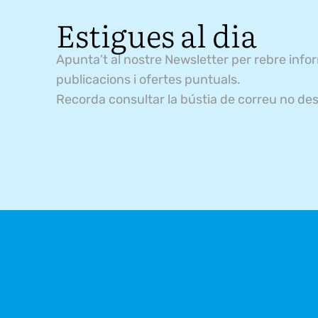
Estigues al dia
Apunta’t al nostre Newsletter per rebre info
publicacions i ofertes puntuals.
Recorda consultar la bústia de correu no des