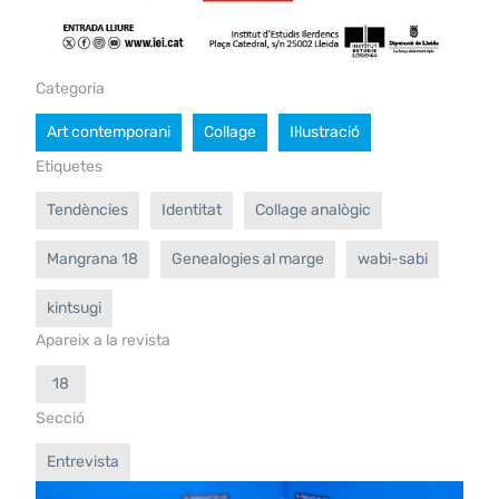
Categoria
Art contemporani
Collage
Il·lustració
Etiquetes
Tendències
Identitat
Collage analògic
Mangrana 18
Genealogies al marge
wabi-sabi
kintsugi
Apareix a la revista
18
Secció
Entrevista