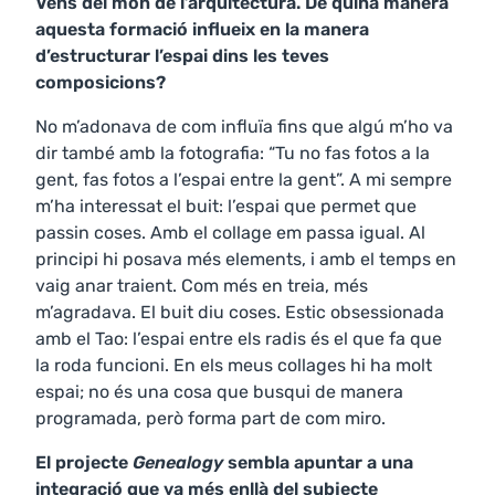
Vens del món de l’arquitectura. De quina manera
aquesta formació influeix en la manera
d’estructurar l’espai dins les teves
composicions?
No m’adonava de com influïa fins que algú m’ho va
dir també amb la fotografia: “Tu no fas fotos a la
gent, fas fotos a l’espai entre la gent”. A mi sempre
m’ha interessat el buit: l’espai que permet que
passin coses. Amb el collage em passa igual. Al
principi hi posava més elements, i amb el temps en
vaig anar traient. Com més en treia, més
m’agradava. El buit diu coses. Estic obsessionada
amb el Tao: l’espai entre els radis és el que fa que
la roda funcioni. En els meus collages hi ha molt
espai; no és una cosa que busqui de manera
programada, però forma part de com miro.
El projecte
Genealogy
sembla apuntar a una
integració que va més enllà del subjecte