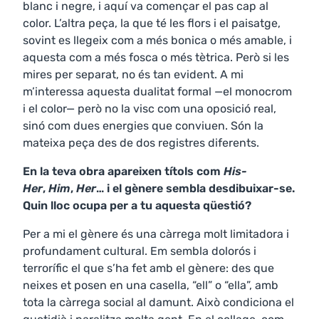
blanc i negre, i aquí va començar el pas cap al
color. L’altra peça, la que té les flors i el paisatge,
sovint es llegeix com a més bonica o més amable, i
aquesta com a més fosca o més tètrica. Però si les
mires per separat, no és tan evident. A mi
m’interessa aquesta dualitat formal —el monocrom
i el color— però no la visc com una oposició real,
sinó com dues energies que conviuen. Són la
mateixa peça des de dos registres diferents.
En la teva obra apareixen títols com
His-
Her
,
Him
,
Her
… i el gènere sembla desdibuixar-se.
Quin lloc ocupa per a tu aquesta qüestió?
Per a mi el gènere és una càrrega molt limitadora i
profundament cultural. Em sembla dolorós i
terrorífic el que s’ha fet amb el gènere: des que
neixes et posen en una casella, “ell” o “ella”, amb
tota la càrrega social al damunt. Això condiciona el