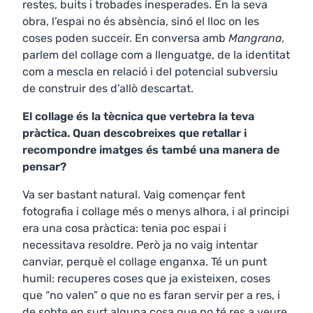
restes, buits i trobades inesperades. En la seva
obra, l’espai no és absència, sinó el lloc on les
coses poden succeir. En conversa amb
Mangrana
,
parlem del collage com a llenguatge, de la identitat
com a mescla en relació i del potencial subversiu
de construir des d’allò descartat.
El collage és la tècnica que vertebra la teva
pràctica. Quan descobreixes que retallar i
recompondre imatges és també una manera de
pensar?
Va ser bastant natural. Vaig començar fent
fotografia i collage més o menys alhora, i al principi
era una cosa pràctica: tenia poc espai i
necessitava resoldre. Però ja no vaig intentar
canviar, perquè el collage enganxa. Té un punt
humil: recuperes coses que ja existeixen, coses
que “no valen” o que no es faran servir per a res, i
de sobte en surt alguna cosa que no té res a veure