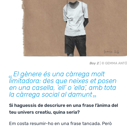
Boy 2
| © GEMMA ANT
El gènere és una càrrega molt
limitadora: des que neixes et posen
en una casella, ‘ell’ o ‘ella’, amb tota
la càrrega social al damunt
Si haguessis de descriure en una frase l’ànima del
teu univers creatiu, quina seria?
Em costa resumir-ho en una frase tancada. Però