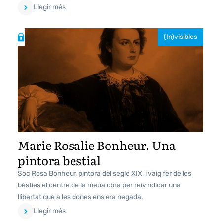
Llegir més
(In)visibles
Marie Rosalie Bonheur. Una
pintora bestial
Soc Rosa Bonheur, pintora del segle XIX, i vaig fer de les
bèsties el centre de la meua obra per reivindicar una
llibertat que a les dones ens era negada.
Llegir més