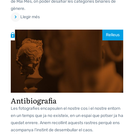
de Mai Més, on poder desafiar les categories binàries de
gènere.
Llegir més
Relleus
Antibiografia
Les fotografies encapsulen el nostre cos i el nostre entorn
en un temps que ja no existeix, en un espai que potser ja ha
quedat enrere. Anem recollint aquests rastres perquè ens
acompanya l’instint de desembullar el caos.