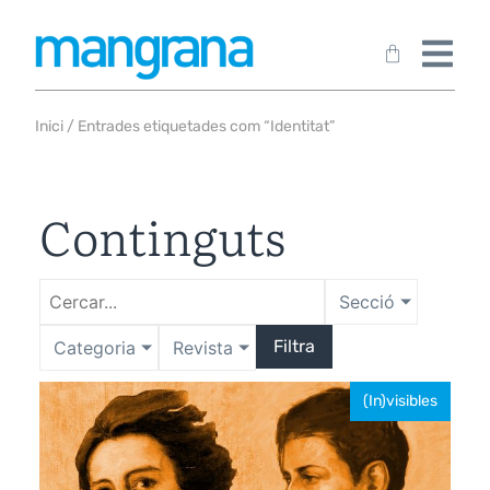
Inici
/ Entrades etiquetades com “Identitat”
Continguts
Secció
Filtra
Categoria
Revista
(In)visibles