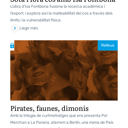
L’obra d’Isa Fontbona fusiona la recerca acadèmica i
l’esport, i explora així la mal·leabilitat del cos a través dels
límits i la vulnerabilitat física.
Llegir més
Relleus
Pirates, faunes, dimonis
Amb la trilogia de curtmetratges que ens presenta Pol
Merchan a La Panera, aterrem a Berlín, una mena de País