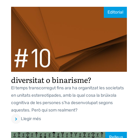
Editorial
diversitat o binarisme?
El temps transcorregut fins ara ha organitzat les societats
en unitats estereotipades, amb la qual cosa la brúixola
cognitiva de les persones s’ha desenvolupat segons
aquestes. Però qui som realment?
Llegir més
Relleus