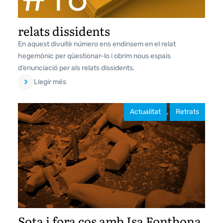
relats dissidents
En aquest divuitè número ens endinsem en el relat
hegemònic per qüestionar-lo i obrim nous espais
d’enunciació per als relats dissidents.
Llegir més
Actualitat
,
Retrats
Sota i fora cos amb Isa Fontbona