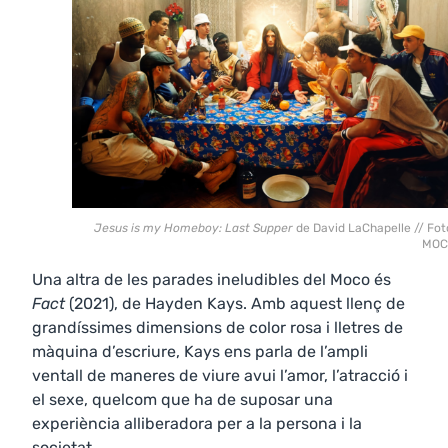
Jesus is my Homeboy: Last Supper
de David LaChapelle // Fot
MOC
Una altra de les parades ineludibles del Moco és
Fact
(2021), de Hayden Kays. Amb aquest llenç de
grandíssimes dimensions de color rosa i lletres de
màquina d’escriure, Kays ens parla de l’ampli
ventall de maneres de viure avui l’amor, l’atracció i
el sexe, quelcom que ha de suposar una
experiència alliberadora per a la persona i la
societat.