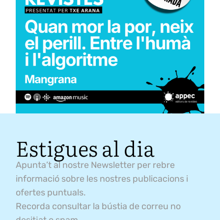
Estigues al dia
Apunta’t al nostre Newsletter per rebre
informació sobre les nostres publicacions i
ofertes puntuals.
Recorda consultar la bústia de correu no
desitjat o spam.