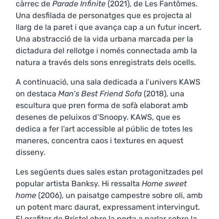
càrrec de
Parade Infinite
(2021), de Les Fantômes.
Una desfilada de personatges que es projecta al
llarg de la paret i que avança cap a un futur incert.
Una abstracció de la vida urbana marcada per la
dictadura del rellotge i només connectada amb la
natura a través dels sons enregistrats dels ocells.
A continuació, una sala dedicada a l’univers KAWS
on destaca
Man’s Best Friend Sofa
(2018), una
escultura que pren forma de sofà elaborat amb
desenes de peluixos d’Snoopy. KAWS, que es
dedica a fer l’art accessible al públic de totes les
maneres, concentra caos i textures en aquest
disseny.
Les següents dues sales estan protagonitzades pel
popular artista Banksy. Hi ressalta
Home sweet
home
(2006), un paisatge campestre sobre oli, amb
un potent marc daurat, expressament intervingut.
El grafiter de Bristol obre la porta a parlar sobre la