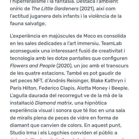
l’hiperreralisme i la fantasia. Destaca l’ambient
oníric de
The Little Gardeners
(2021), així com
l’actitud juganera dels infants i la violència de la
fauna salvatge.
L’experiència en majúscules de Moco es consolida
en les sales dedicades a l’art immersiu. TeamLab
aconsegueix una interessant fusió de creativitat i
tecnologia amb les dotze pantalles que configuren
Flowers and People
(2020), un joc amb el transcurs
de les quatre estacions. També es pot gaudir de
set peces NFT, d’Andrés Reisinger, Blake Kathryn i
Paris Hilton, Federico Clapis, Alotta Money i Beeple.
L’agulla daurada del recorregut ve de la mà de la
instal·lació
Diamond matrix
, una hipnòtica
experiència visual i sonora que té lloc en una sala
de miralls plena de peces de vidre en forma de
diamant que canvien de colors. En aquest punt,
Studio Irma i els Logchies conviden el públic a