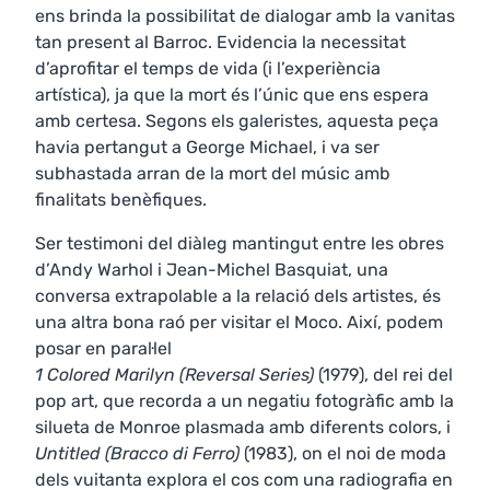
ens brinda la possibilitat de dialogar amb la vanitas
tan present al Barroc. Evidencia la necessitat
d’aprofitar el temps de vida (i l’experiència
artística), ja que la mort és l’únic que ens espera
amb certesa. Segons els galeristes, aquesta peça
havia pertangut a George Michael, i va ser
subhastada arran de la mort del músic amb
finalitats benèfiques.
Ser testimoni del diàleg mantingut entre les obres
d’Andy Warhol i Jean-Michel Basquiat, una
conversa extrapolable a la relació dels artistes, és
una altra bona raó per visitar el Moco. Així, podem
posar en paral·lel
1 Colored Marilyn (Reversal Series)
(1979), del rei del
pop art, que recorda a un negatiu fotogràfic amb la
silueta de Monroe plasmada amb diferents colors, i
Untitled (Bracco di Ferro)
(1983), on el noi de moda
dels vuitanta explora el cos com una radiografia en