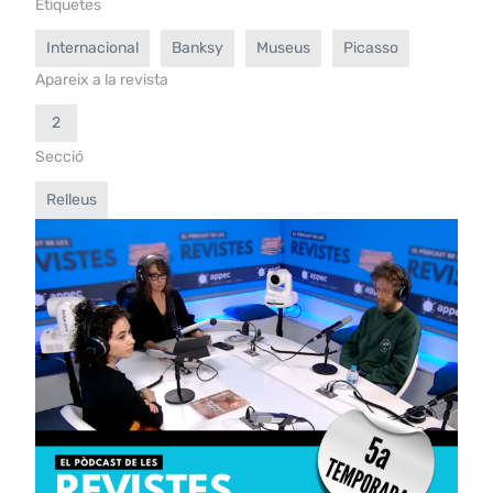
Etiquetes
Internacional
Banksy
Museus
Picasso
Apareix a la revista
2
Secció
Relleus