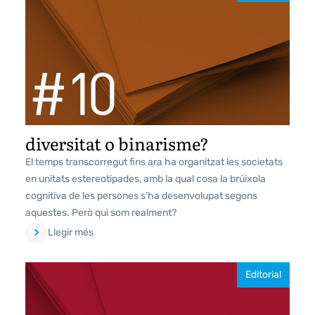
diversitat o binarisme?
El temps transcorregut fins ara ha organitzat les societats
en unitats estereotipades, amb la qual cosa la brúixola
cognitiva de les persones s’ha desenvolupat segons
aquestes. Però qui som realment?
Llegir més
Editorial