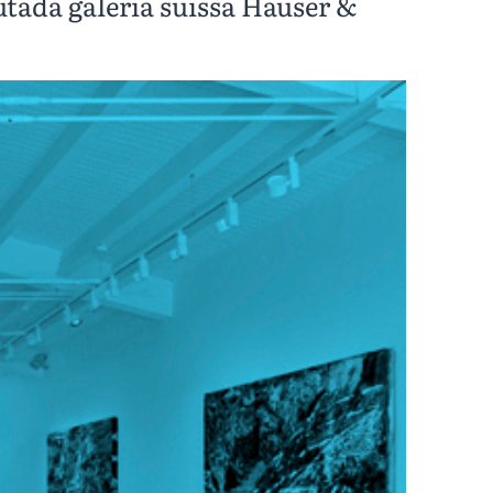
putada galeria suïssa Hauser &