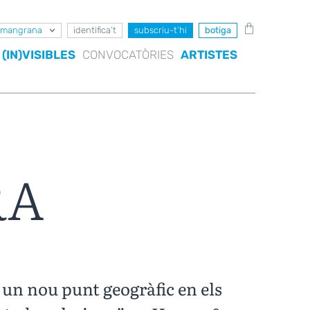
mangrana
identifica’t
subscriu-t’hi
botiga
(IN)VISIBLES
CONVOCATÒRIES
ARTISTES
RA
l un nou punt geogràfic en els