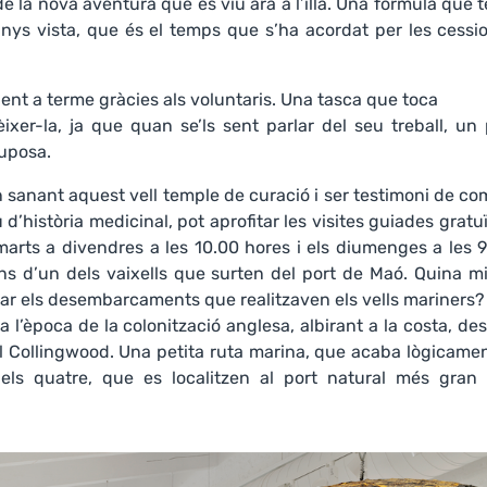
de la nova aventura que es viu ara a l’illa. Una fórmula que t
nys vista, que és el temps que s’ha acordat per les cessio
uent a terme gràcies als voluntaris. Una tasca que toca
èixer-la, ja que quan se’ls sent parlar del seu treball, un
uposa.
sanant aquest vell temple de curació i ser testimoni de co
’història medicinal, pot aprofitar les visites guiades gratu
marts a divendres a les 10.00 hores i els diumenges a les 
ns d’un dels vaixells que surten del port de Maó. Quina mi
ar els desembarcaments que realitzaven els vells mariners
 l’època de la colonització anglesa, albirant a la costa, de
ll Collingwood. Una petita ruta marina, que acaba lògicame
dels quatre, que es localitzen al port natural més gran 