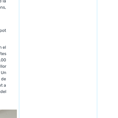
é la
ns,
 pot
m el
ïtes
9.00
llor
? Un
s de
nt a
del