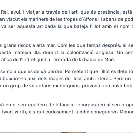
Rei, avui, i viatjar a través de l’art, que és presència, està
n viscut els mariners de les tropes d’Alfons III abans de po
, va ser aquesta arribada la que batejà l’illot amb el nom
 grans riscos a alta mar. Com les que temps després, al se
questa mateixa illa, durant la colonització anglesa. Un ce
àfica de l’indret, just a l’entrada de la badia de Maó.
sembla que es deixà perdre. Permetent que l’illot es deteri
dibuixant-lo així, dels mapes de llocs amb interès. Però un 
per un grup de voluntaris menorquins, provocà una nova bata
cà en el seu quadern de bitàcola, incorporaren al seu prop
 i Iwan Wirth, els qui curiosament també conegueren Menor