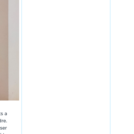
ts a
dre.
user