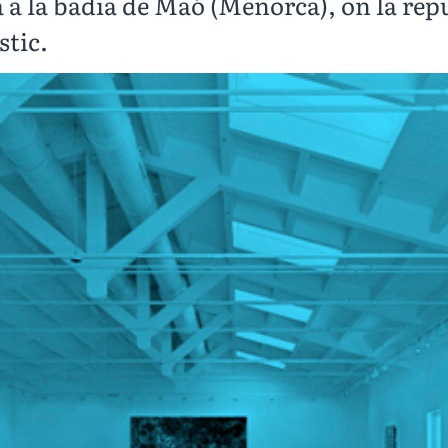
da a la badia de Maó (Menorca), on la re
stic.