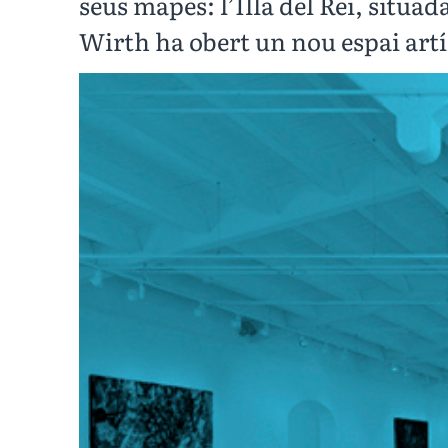
seus mapes: l’Illa del Rei, situa
Wirth ha obert un nou espai artí