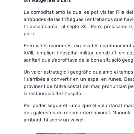
Un viatge fins a L’art
La comoditat amb la qual es pot visitar l’Illa del 
antípodes de les trifulgues i entrebancs que havie
hi desembarcar al segle XIII. Però, precisament
porta.
Eren vides marineres, exposades contínuament a
XVIII, omplien l’hospital militar construït en a
sanitari que s’aprofitava de la bona situació geogr
Un valor estratègic i geogràfic que amb el temps 
i s’arribés a convertir en un espai en runes. Des
provinent de l’altre costat del mar, pronunciat 
la restauració de l’hospital.
Per poder seguir el rumb que el voluntariat mar
dos galeristes de renom internacional, Manuela
arribant-hi sobre un vaixell.