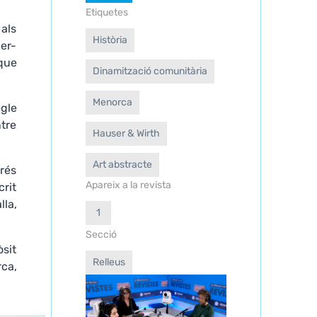
Etiquetes
 als
Història
der-
 que
Dinamització comunitària
Menorca
gle
ntre
Hauser & Wirth
Art abstracte
orés
Apareix a la revista
crit
lla,
1
Secció
òsit
Relleus
ca,