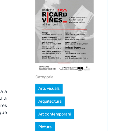
Categoria
Arts visuals
ta a
da a
Arquitectura
res
que
Art contemporani
Pintura