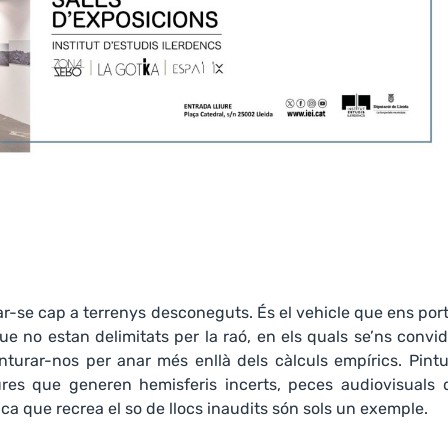
ar-se cap a terrenys desconeguts. És el vehicle que ens por
ue no estan delimitats per la raó, en els quals se’ns convi
urar-nos per anar més enllà dels càlculs empírics. Pintu
res que generen hemisferis incerts, peces audiovisuals 
a que recrea el so de llocs inaudits són sols un exemple.