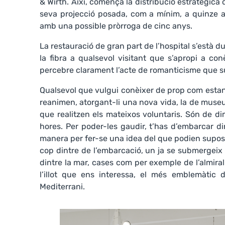
& Wirth. Així, començà la distribució estratègica 
seva projecció posada, com a mínim, a quinze a
amb una possible pròrroga de cinc anys.
La restauració de gran part de l’hospital s’està d
la fibra a qualsevol visitant que s’apropi a con
percebre clarament l’acte de romanticisme que s
Qualsevol que vulgui conèixer de prop com estan 
reanimen, atorgant-li una nova vida, la de museu d
que realitzen els mateixos voluntaris. Són de di
hores. Per poder-les gaudir, t’has d’embarcar di
manera per fer-se una idea del que podien supos
cop dintre de l’embarcació, un ja se submergeix a
dintre la mar, cases com per exemple de l’almira
l’illot que ens interessa, el més emblemàtic 
Mediterrani.